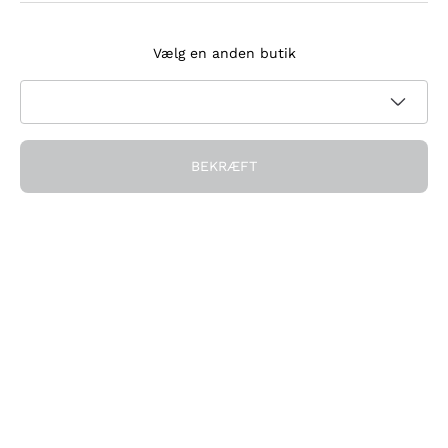
Tilmeld dig nyhedsbrevet
Vælg en anden butik
Jeg accepterer at modtage nyhedsbreve og
kampagnekommunikation fra Callmewine, som krævet af
Privatlivspolitik
BEKRÆFT
Få rabatten!
Virksomheden
Hvem vi er
Brug for hjælp?
Kundeservice
Deltag i fællesskabet
Salgsbetingelser
Fortrydelsesformular for ordre
Download appen