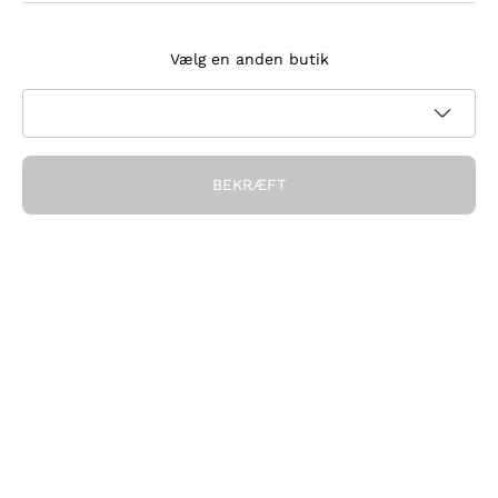
Tilmeld dig nyhedsbrevet
Vælg en anden butik
Jeg accepterer at modtage nyhedsbreve og
kampagnekommunikation fra Callmewine, som krævet af
Privatlivspolitik
BEKRÆFT
Få rabatten!
Virksomheden
Hvem vi er
Brug for hjælp?
Kundeservice
Deltag i fællesskabet
Salgsbetingelser
Fortrydelsesformular for ordre
Download appen