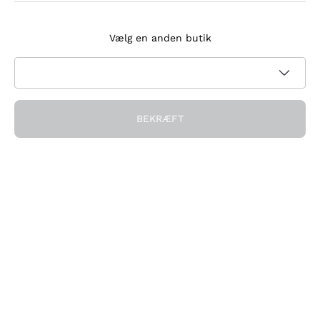
Tilmeld dig nyhedsbrevet
Vælg en anden butik
Jeg accepterer at modtage nyhedsbreve og
kampagnekommunikation fra Callmewine, som krævet af
Privatlivspolitik
BEKRÆFT
Få rabatten!
Virksomheden
Hvem vi er
Brug for hjælp?
Kundeservice
Deltag i fællesskabet
Salgsbetingelser
Fortrydelsesformular for ordre
Download appen