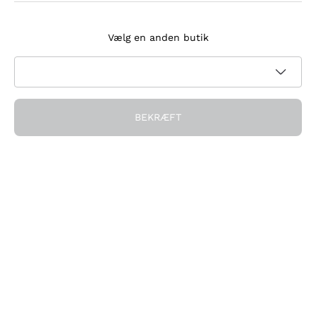
Tilmeld dig nyhedsbrevet
Vælg en anden butik
Jeg accepterer at modtage nyhedsbreve og
kampagnekommunikation fra Callmewine, som krævet af
Privatlivspolitik
BEKRÆFT
Få rabatten!
Virksomheden
Hvem vi er
Brug for hjælp?
Kundeservice
Deltag i fællesskabet
Salgsbetingelser
Fortrydelsesformular for ordre
Download appen