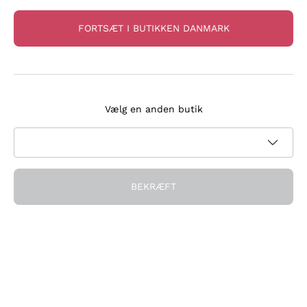
FORTSÆT I BUTIKKEN DANMARK
Côtes de Bordeaux
Sangiovese Fattoria di
Vælg en anden butik
Chateau La Ferrière
Sammontana
CHATEAU BELLEVUE LA F
FATTORIA DI SAMMONTA
ERRIÈRE
NA
2022
|
75 cl
| 15%
2024
|
75 cl
| 13%
120
,
00
kr.
107
,
00
kr.
BEKRÆFT
RABAT
-29%