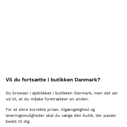
Bianco 'Primo Fuoco'
Spumante Metodo Cl.
Fattoria di Sammontana
'Amira' Saottini
FATTORIA DI SAMMONTA
SAOTTINI
NA
2024
|
75 cl
| 12.5%
75 cl
| 12.5%
158
,
00
kr.
200
,
00
kr.
Vil du fortsætte i butikken Danmark?
Du browser i øjeblikket i butikken Danmark, men det ser
ud til, at du måske foretrækker en anden.
For at sikre korrekte priser, tilgængelighed og
leveringsmuligheder skal du vælge den butik, der passer
bedst til dig.