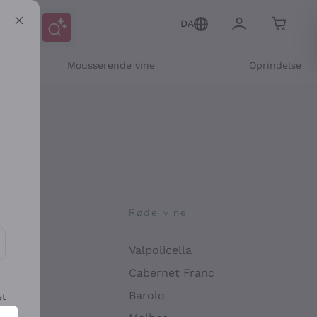
DA
Mousserende vine
Oprindelse
ne
Røde vine
Valpolicella
ikation og personlige tilbud
Cabernet Franc
Barolo
et