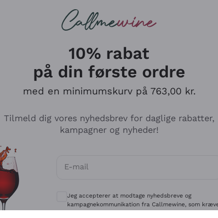
Røde vine
Champagne
10% rabat
på din første ordre
med en minimumskurv på 763,00 kr.
Udforsk kataloget
Tilmeld dig vores nyhedsbrev for daglige rabatter,
kampagner og nyheder!
Producenter
Hvide Vi
E-mail
Antinori
Assyrtiko
Valgfrie samtykker for at modtage kommun
Ornellaia
Greco
Jeg accepterer at modtage nyhedsbreve og
ant
Ca' del Bosco
Gavi
kampagnekommunikation fra Callmewine, som kræv
af
Privatlivspolitik