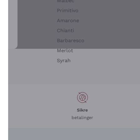
Malbec
Primitivo
Amarone
alla
Chianti
ay
Barbaresco
Merlot
n
Syrah
Sikre
betalinger