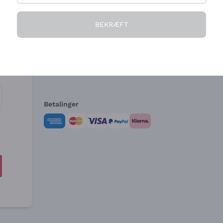
Virksomheden
Brug for hjælp?
BEKRÆFT
Hvem vi er
Kundeservice
e
Salgsbetingelser
Fortrydelsesformular 
Betalinger