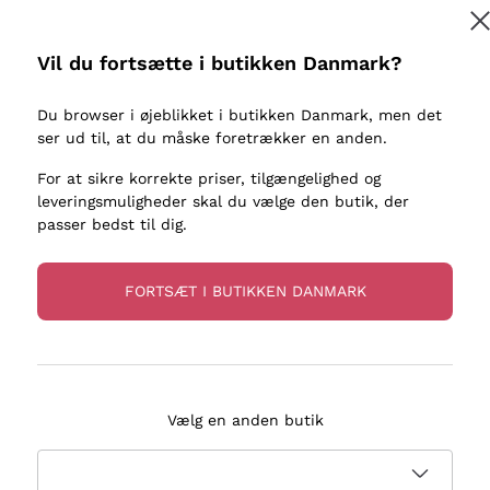
kaller
Donnafugata
Lugana
Occhipinti Arianna
Riesling
Vil du fortsætte i butikken Danmark?
Tilmeld
ter eller
Biondi Santi
Sancerre
Franz Haas
Ribolla Gi
Du browser i øjeblikket i butikken Danmark, men det
re
ser ud til, at du måske foretrækker en anden.
Argiolas
Chardonn
flere oplysninger, læs vores
Privatlivspolitik
Zenato
Pinot Gris
For at sikre korrekte priser, tilgængelighed og
leveringsmuligheder skal du vælge den butik, der
Ca' dei Frati
Sauvigno
passer bedst til dig.
FORTSÆT I BUTIKKEN DANMARK
evering på 2-5 dage
Betaling
i Danmark
i 3 rater
Vælg en anden butik